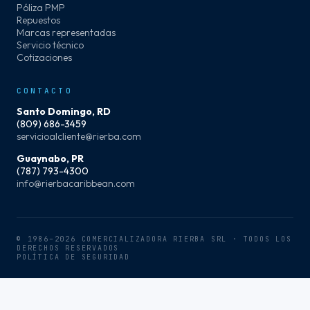
Póliza PMP
Repuestos
Marcas representadas
Servicio técnico
Cotizaciones
CONTACTO
Santo Domingo, RD
(809) 686-3459
servicioalcliente@rierba.com
Guaynabo, PR
(787) 793-4300
info@rierbacaribbean.com
© 1986–2026 COMERCIALIZADORA RIERBA SRL · TODOS LOS
DERECHOS RESERVADOS
POLÍTICA DE SEGURIDAD