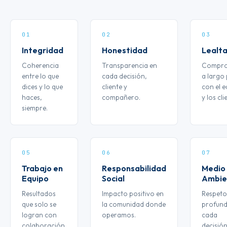
01
02
03
Integridad
Honestidad
Lealt
Coherencia
Transparencia en
Compro
entre lo que
cada decisión,
a largo
dices y lo que
cliente y
con el 
haces,
compañero.
y los cli
siempre.
05
06
07
Trabajo en
Responsabilidad
Medio
Equipo
Social
Ambie
Resultados
Impacto positivo en
Respeto
que solo se
la comunidad donde
profund
logran con
operamos.
cada
colaboración.
decisió